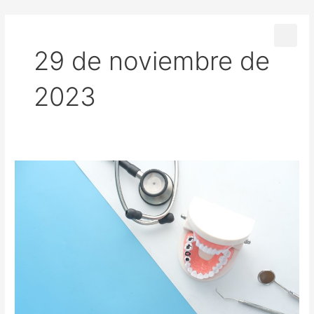
Ir
al
contenido
29 de noviembre de
2023
¿Qué
hacer
ante
un
Traumatismo
Dental?