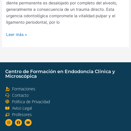
diente permanente es desalojado por completo del alveolo,
generalmente a consecuencia de un trauma directo. Esta
urgencia odontológica compromete la vitalidad pulpar y el
ligamento periodontal, por lo
Leer más »
Centro de Formación en Endodoncia Clínica y
Microscópica
Formaciones​
Contacto
Política de Privacidad
Aviso Legal​
Profesores​
I
F
Y
n
a
o
s
c
u
t
e
t