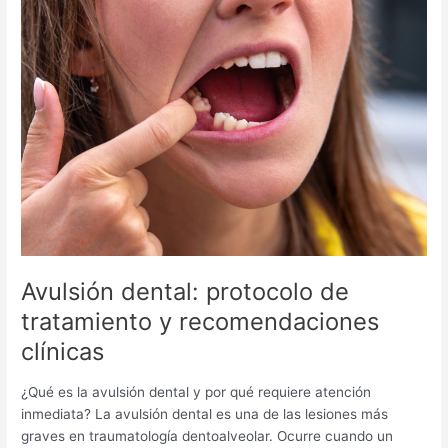
dental:
protocolo
de
tratamiento
y
recomendaciones
clínicas
Avulsión dental: protocolo de
tratamiento y recomendaciones
clínicas
¿Qué es la avulsión dental y por qué requiere atención
inmediata? La avulsión dental es una de las lesiones más
graves en traumatología dentoalveolar. Ocurre cuando un