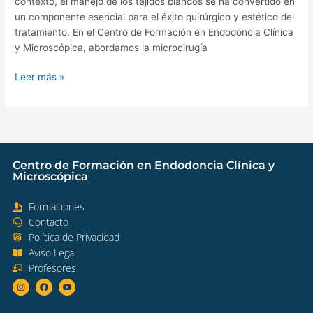
contexto, el manejo de los tejidos blandos se ha convertido en
un componente esencial para el éxito quirúrgico y estético del
tratamiento. En el Centro de Formación en Endodoncia Clínica
y Microscópica, abordamos la microcirugía
Leer más »
Centro de Formación en Endodoncia Clínica y
Microscópica
Formaciones​
Contacto
Política de Privacidad
Aviso Legal​
Profesores​
I
F
Y
n
a
o
s
c
u
t
e
t
a
b
u