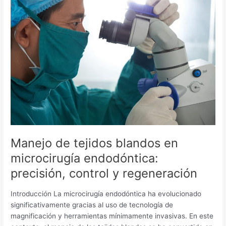
de
tejidos
blandos
en
microcirugía
endodóntica:
precisión,
control
y
regeneración
Manejo de tejidos blandos en
microcirugía endodóntica:
precisión, control y regeneración
Introducción La microcirugía endodóntica ha evolucionado
significativamente gracias al uso de tecnología de
magnificación y herramientas mínimamente invasivas. En este