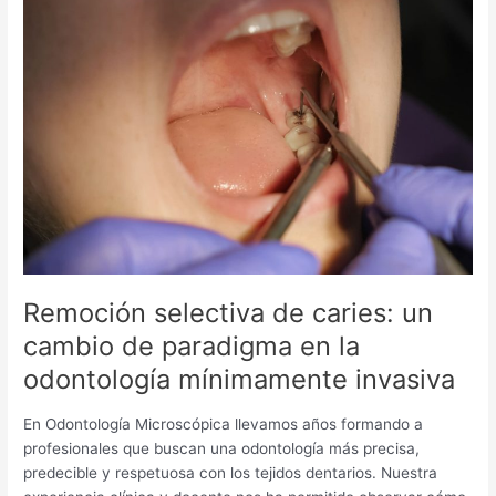
selectiva
de
caries:
un
cambio
de
paradigma
en
la
odontología
mínimamente
invasiva
Remoción selectiva de caries: un
cambio de paradigma en la
odontología mínimamente invasiva
En Odontología Microscópica llevamos años formando a
profesionales que buscan una odontología más precisa,
predecible y respetuosa con los tejidos dentarios. Nuestra