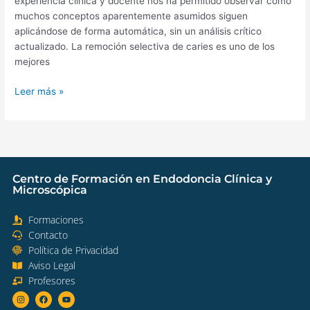
experiencia clínica y docente nos ha permitido observar cómo
muchos conceptos aparentemente asumidos siguen
aplicándose de forma automática, sin un análisis crítico
actualizado. La remoción selectiva de caries es uno de los
mejores
Leer más »
Centro de Formación en Endodoncia Clínica y
Microscópica
Formaciones​
Contacto
Política de Privacidad
Aviso Legal​
Profesores​
I
F
Y
n
a
o
s
c
u