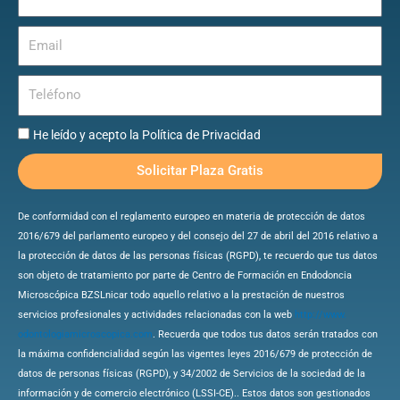
Email
Teléfono
He
He leído y acepto la Política de Privacidad
leído
Solicitar Plaza Gratis
y
acepto
la
De conformidad con el reglamento europeo en materia de protección de datos
Política
2016/679 del parlamento europeo y del consejo del 27 de abril del 2016 relativo a
de
la protección de datos de las personas físicas (RGPD), te recuerdo que tus datos
Privacidad
son objeto de tratamiento por parte de Centro de Formación en Endodoncia
Microscópica BZSLnicar todo aquello relativo a la prestación de nuestros
servicios profesionales y actividades relacionadas con la web
http://www.
odontologiamicroscopica.com
.
Recuerda que todos tus datos serán tratados con
la máxima confidencialidad según las vigentes leyes 2016/679 de protección de
datos de personas físicas (RGPD), y 34/2002 de Servicios de la sociedad de la
información y de comercio electrónico (LSSI-CE).. Estos datos son gestionados