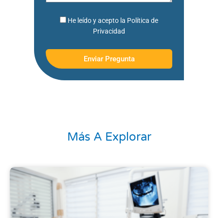
He
He leído y acepto la Política de
leído
Privacidad
y
acepto
Enviar Pregunta
la
Política
de
Privacidad
Más A Explorar