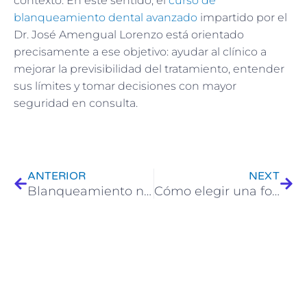
contexto. En este sentido, el
curso de
blanqueamiento dental avanzado
impartido por el
Dr. José Amengual Lorenzo está orientado
precisamente a ese objetivo: ayudar al clínico a
mejorar la previsibilidad del tratamiento, entender
sus límites y tomar decisiones con mayor
seguridad en consulta.
Ant
Sigu
ANTERIOR
NEXT
Blanqueamiento no vital: enfoque clínico para resultados predecibles
Cómo elegir una formación en endodoncia avanzada: claves que debe valorar un odontólogo