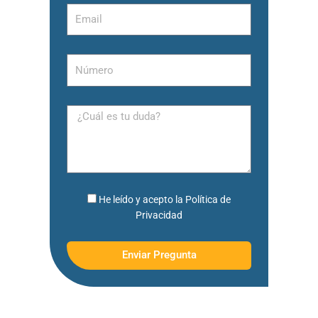
He
He leído y acepto la Política de
leído
Privacidad
y
acepto
Enviar Pregunta
la
Política
de
Privacidad