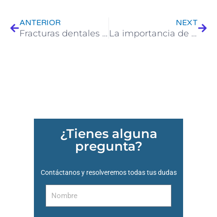
Ant
Sigu
ANTERIOR
NEXT
Fracturas dentales y afectación pulpar: Cuándo recurrir a la endodoncia
La importancia de la precisión en los tratamientos dentales actuales
¿Tienes alguna
pregunta?
Contáctanos y resolveremos todas tus dudas